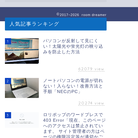
2017–2026 room dreamer
人気記事ランキング
パソコンが反射して見にく
1
い！太陽光や蛍光灯の映り込
みを防止した方法
62079
view
ノートパソコンの電源が切れ
2
ない！入らない！改善方法と
手順「NECのPC」
20274
view
ロリポップのワードプレスで
3
403 Error「現在、このページ
へのアクセスは禁止されてい
ます。 サイト管理者の方はペ
ージの権限設定等が適切かご