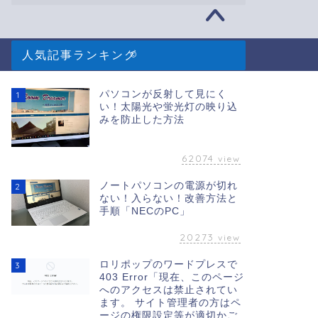
人気記事ランキング
2017–2026 room dreamer
パソコンが反射して見にく
1
い！太陽光や蛍光灯の映り込
みを防止した方法
62074
view
ノートパソコンの電源が切れ
2
ない！入らない！改善方法と
手順「NECのPC」
20273
view
ロリポップのワードプレスで
3
403 Error「現在、このページ
へのアクセスは禁止されてい
ます。 サイト管理者の方はペ
ージの権限設定等が適切かご