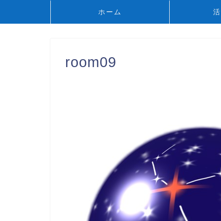
ホーム
活
room09